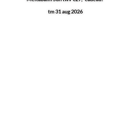
Sweed Beauty
tm 31 aug 2026
Permsal Magnesium
Sundaybrush
Shambohair
Rock Your World
Nuud
Three Warriors
Thank Me Later
Vitamunda
Inschrijven voor onze nieuwsbrief
E-mailadres
*
Voornaam