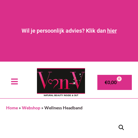
Wil je persoonlijk advies? Klik dan
hier
0
€
0,00
NATURAL BEAUTY INSIDE & OUT
Home
»
Webshop
»
Wellness Headband