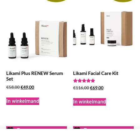
Likami Plus RENEW Serum
Likami Facial Care Kit
Set
€
58,00
€
49,00
Waardering
€
116,00
€
69,00
5.00
uit 5
In winkelmand
In winkelmand
Toevoegen aan
Toevoegen aan
wenslijst
wenslijst