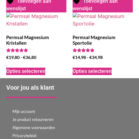
Toevoegen aan
Toevoegen aan
wenslijst
wenslijst
Permsal Magnesium
Permsal Magnesium
Kristallen
Sportolie
Waardering
Waardering
€
19,80
-
€
36,80
€
14,98
-
€
34,98
5.00
5.00
uit 5
uit 5
Opties selecteren
Opties selecteren
Voor jou als klant
Mijn account
Je product retourneren
Algemene voorwaarden
Privacybeleid