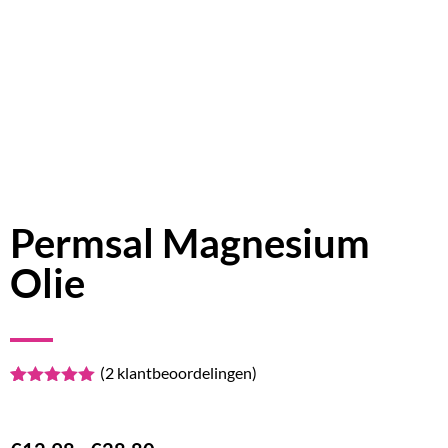
Permsal Magnesium
Olie
(
2
klantbeoordelingen)
Waardering
2
5.00
op 5
gebaseerd
op