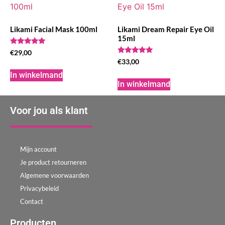
Likami Facial Mask 100ml
Likami Dream Repair Eye Oil
15ml
Waardering
€
29,00
5.00
Waardering
€
33,00
uit 5
5.00
uit 5
In winkelmand
In winkelmand
Voor jou als klant
Mijn account
Je product retourneren
Algemene voorwaarden
Privacybeleid
Contact
Producten