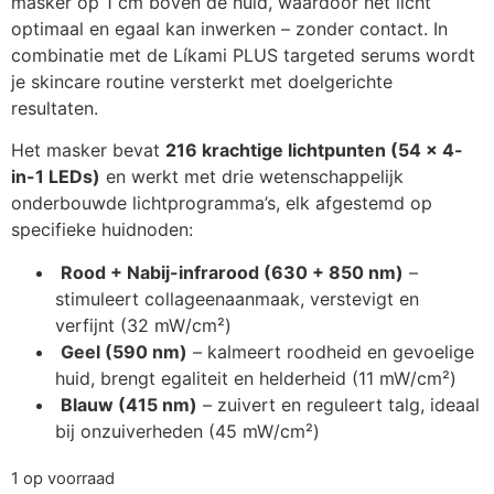
masker op 1 cm boven de huid, waardoor het licht
optimaal en egaal kan inwerken – zonder contact. In
combinatie met de Líkami PLUS targeted serums wordt
je skincare routine versterkt met doelgerichte
resultaten.
Het masker bevat
216 krachtige lichtpunten (54 × 4-
in-1 LEDs)
en werkt met drie wetenschappelijk
onderbouwde lichtprogramma’s, elk afgestemd op
specifieke huidnoden:
Rood + Nabij-infrarood (630 + 850 nm)
–
stimuleert collageenaanmaak, verstevigt en
verfijnt (32 mW/cm²)
Geel (590 nm)
– kalmeert roodheid en gevoelige
huid, brengt egaliteit en helderheid (11 mW/cm²)
Blauw (415 nm)
– zuivert en reguleert talg, ideaal
bij onzuiverheden (45 mW/cm²)
1 op voorraad