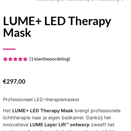
LUME+ LED Therapy
Mask
(
1
klantbeoordeling)
Waardering
1
5.00
op 5
gebaseerd
op
€
297,00
klantbeoordeling
Professioneel LED-therapiemasker
Het
LUME+ LED Therapy Mask
brengt professionele
lichttherapie naar je eigen badkamer. Dankzij het
innovatieve
LUME Layer Lift™ ontwerp
zweeft het