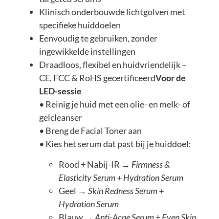
Klinisch onderbouwde lichtgolven met
specifieke huiddoelen
Eenvoudig te gebruiken, zonder
ingewikkelde instellingen
Draadloos, flexibel en huidvriendelijk –
CE, FCC & RoHS gecertificeerd
Voor de
LED-sessie
• Reinig je huid met een olie- en melk- of
gelcleanser
• Breng de Facial Toner aan
• Kies het serum dat past bij je huiddoel:
Rood + Nabij-IR →
Firmness &
Elasticity Serum + Hydration Serum
Geel →
Skin Redness Serum +
Hydration Serum
Blauw →
Anti-Acne Serum
+
Even Skin