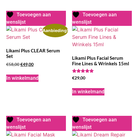
Toevoegen aan
Toevoegen aan
wenslijst
wenslijst
Aanbieding!
Likami Plus CLEAR Serum
Set
Likami Plus Facial Serum
Fine Lines & Wrinkels 15ml
€
58,00
€
49,00
Waardering
In winkelmand
€
29,00
5.00
uit 5
In winkelmand
Toevoegen aan
Toevoegen aan
wenslijst
wenslijst