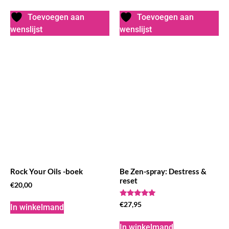
Toevoegen aan
Toevoegen aan
wenslijst
wenslijst
Rock Your Oils -boek
Be Zen-spray: Destress &
reset
€
20,00
Waardering
€
27,95
In winkelmand
5.00
uit 5
In winkelmand