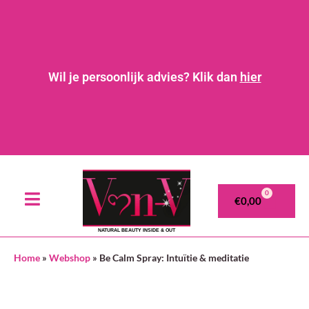
Wil je persoonlijk advies? Klik dan
hier
0
€
0,00
NATURAL BEAUTY INSIDE & OUT
Home
»
Webshop
»
Be Calm Spray: Intuïtie & meditatie