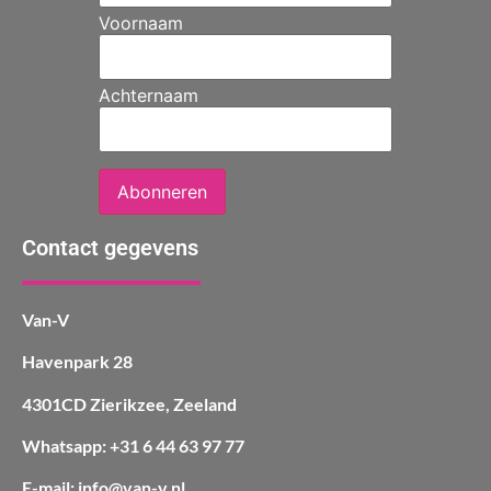
Voornaam
Achternaam
Abonneren
Contact gegevens
Van-V
Havenpark 28
4301CD Zierikzee, Zeeland
Whatsapp: +31 6 44 63 97 77
E-mail: info@van-v.nl