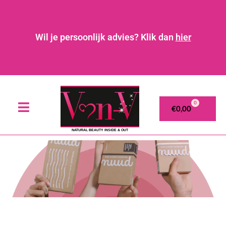
Wil je persoonlijk advies? Klik dan
hier
0
€
0,00
NATURAL BEAUTY INSIDE & OUT