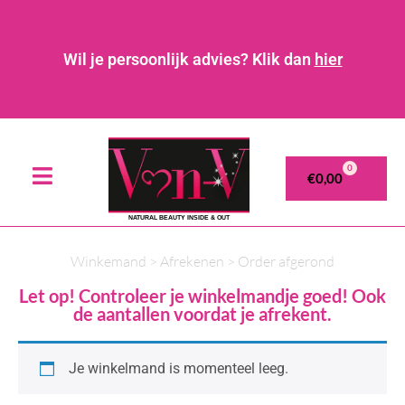
Wil je persoonlijk advies? Klik dan
hier
0
€
0,00
NATURAL BEAUTY INSIDE & OUT
Winkemand > Afrekenen > Order afgerond
Let op! Controleer je winkelmandje goed! Ook
de aantallen voordat je afrekent.
Je winkelmand is momenteel leeg.